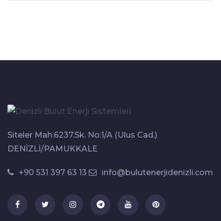
Siteler Mah.6237.Sk. No:1/A (Ulus Cad.)
DENİZLİ/PAMUKKALE
+90 531 397 63 13
info@bulutenerjidenizli.com