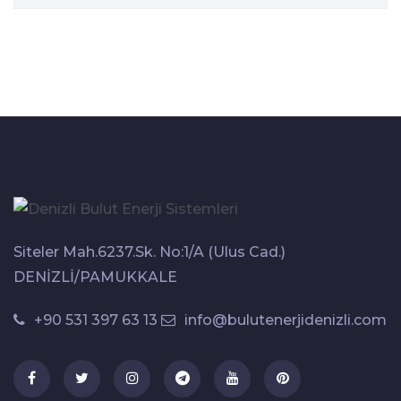
Siteler Mah.6237.Sk. No:1/A (Ulus Cad.)
DENİZLİ/PAMUKKALE
+90 531 397 63 13
info@bulutenerjidenizli.com